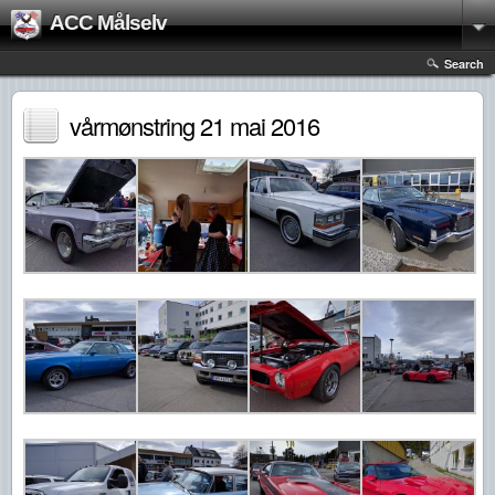
ACC Målselv
Search
vårmønstring 21 mai 2016