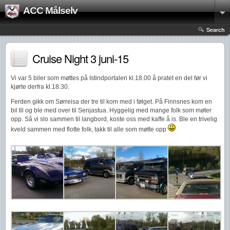
ACC Målselv
Search
Cruise Night 3 juni-15
Vi var 5 biler som møttes på Istindportalen kl.18.00 å pratet en del før vi
kjørte derfra kl.18.30.
Ferden gikk om Sørreisa der tre til kom med i følget. På Finnsnes kom en
bil til og ble med over til Senjastua. Hyggelig med mange folk som møter
opp. Så vi slo sammen til langbord, koste oss med kaffe å is. Ble en trivelig
kveld sammen med flotte folk, takk til alle som møtte opp